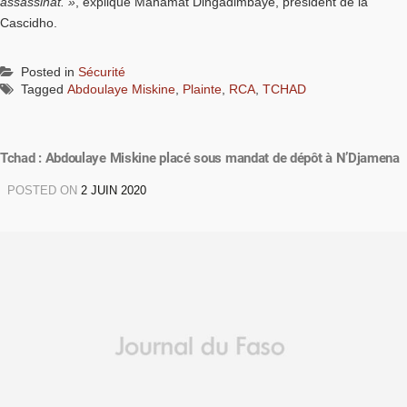
assassinat. »
, explique Mahamat Dingadimbaye, président de la
Cascidho.
Posted in
Sécurité
Tagged
Abdoulaye Miskine
,
Plainte
,
RCA
,
TCHAD
Tchad : Abdoulaye Miskine placé sous mandat de dépôt à N’Djamena
POSTED ON
2 JUIN 2020