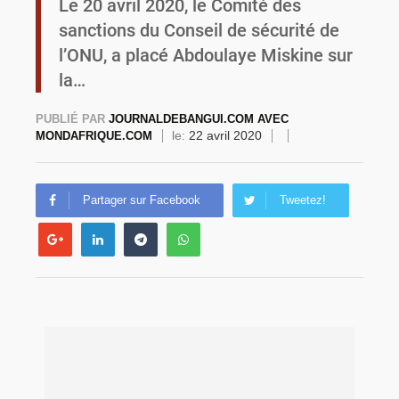
Le 20 avril 2020, le Comité des
sanctions du Conseil de sécurité de
Commémoration du 4 août : Ibrahim Traoré appelle à une mobilisation totale pour la souveraineté nationale
l’ONU, a placé Abdoulaye Miskine sur
la…
PUBLIÉ PAR
JOURNALDEBANGUI.COM AVEC
le:
22 avril 2020
MONDAFRIQUE.COM
Partager sur Facebook
Tweetez!