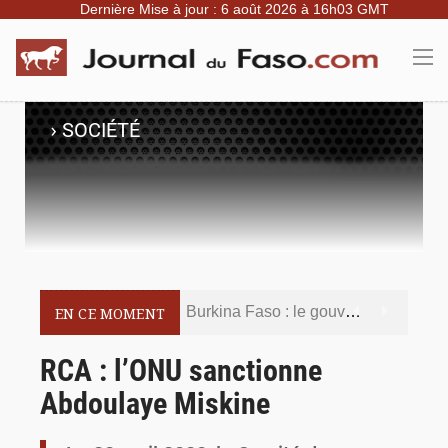
Dernière Mise à jour : 6 août 2026 à 16h03 GMT
›
SOCIÉTÉ
Burkina Faso : le gouvernement met en demeure l’artiste Kosa Pic de retirer de toutes les plateformes, ses contenus jugés contraires aux bonnes mœurs
EN CE MOMENT
Burkina Faso : la police nationale renforce les capacités de ses nouveaux responsables en matière de leadership et de gouvernance sécuritaire
RCA : l’ONU sanctionne
Abdoulaye Miskine
Commémoration du 5 août : Ibrahim Traoré appelle à faire de la Révolution progressiste populaire le socle de la souveraineté nationale
Burkina Faso : l’ALP ratifie le protocole de Montréal 2014 pour renforcer la sécurité aérienne