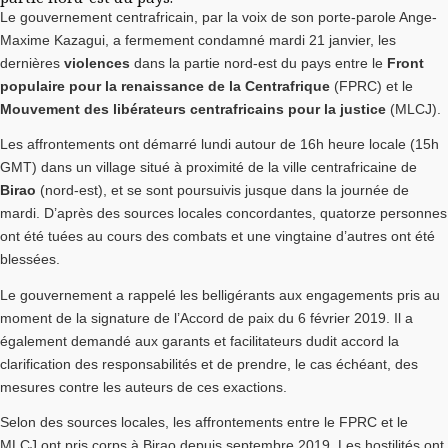
Le gouvernement centrafricain, par la voix de son porte-parole Ange-
Maxime Kazagui, a fermement condamné mardi 21 janvier, les
dernières
violences
dans la partie nord-est du pays entre le
Front
populaire pour la renaissance de la Centrafrique
(FPRC) et le
Mouvement des libérateurs centrafricains pour la justice
(MLCJ).
Les affrontements ont démarré lundi autour de 16h heure locale (15h
GMT) dans un village situé à proximité de la ville centrafricaine de
Birao
(nord-est), et se sont poursuivis jusque dans la journée de
mardi. D’après des sources locales concordantes, quatorze personnes
ont été tuées au cours des combats et une vingtaine d’autres ont été
blessées.
Le gouvernement a rappelé les belligérants aux engagements pris au
moment de la signature de l’Accord de paix du 6 février 2019. Il a
également demandé aux garants et facilitateurs dudit accord la
clarification des responsabilités et de prendre, le cas échéant, des
mesures contre les auteurs de ces exactions.
Selon des sources locales, les affrontements entre le FPRC et le
MLCJ ont pris corps à Birao depuis septembre 2019. Les hostilités ont