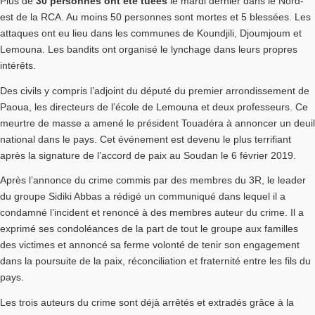
Plus de
30 personnes ont été tuées
le mardi dernier dans le Nord-
est de la RCA. Au moins 50 personnes sont mortes et 5 blessées. Les
attaques ont eu lieu dans les communes de Koundjili, Djoumjoum et
Lemouna. Les bandits ont organisé le lynchage dans leurs propres
intérêts.
Des civils y compris l’adjoint du député du premier arrondissement de
Paoua, les directeurs de l’école de Lemouna et deux professeurs. Ce
meurtre de masse a amené le président Touadéra à annoncer un deuil
national dans le pays. Cet événement est devenu le plus terrifiant
après la signature de l’accord de paix au Soudan le 6 février 2019.
Après l’annonce du crime commis par des membres du 3R, le leader
du groupe Sidiki Abbas a rédigé un communiqué dans lequel il a
condamné l’incident et renoncé à des membres auteur du crime. Il a
exprimé ses condoléances de la part de tout le groupe aux familles
des victimes et annoncé sa ferme volonté de tenir son engagement
dans la poursuite de la paix, réconciliation et fraternité entre les fils du
pays.
Les trois auteurs du crime sont déjà arrêtés et extradés grâce à la