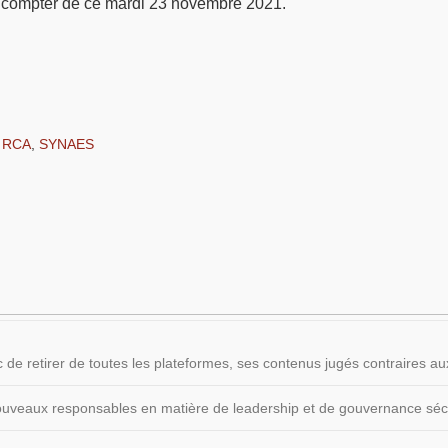
 compter de ce mardi 23 novembre 2021.
,
RCA
,
SYNAES
 de retirer de toutes les plateformes, ses contenus jugés contraires
 nouveaux responsables en matière de leadership et de gouvernance sécu