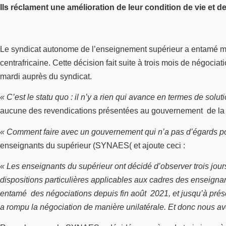
Ils réclament une amélioration de leur condition de vie et d
Le syndicat autonome de l’enseignement supérieur a entamé mardi
centrafricaine. Cette décision fait suite à trois mois de négocia
mardi auprès du syndicat.
« C’est le statu quo : il n’y a rien qui avance en termes de solut
aucune des revendications présentées au gouvernement de la Ré
« Comment faire avec un gouvernement qui n’a pas d’égards po
enseignants du supérieur (SYNAES( et ajoute ceci :
« Les enseignants du supérieur ont décidé d’observer trois jou
dispositions particulières applicables aux cadres des enseignant
entamé des négociations depuis fin août 2021, et jusqu’à présen
a rompu la négociation de manière unilatérale. Et donc nous av