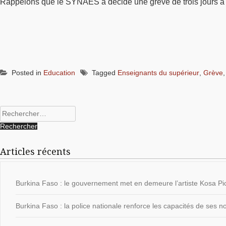
Rappelons que le SYNAES a décidé une grève de trois jours à
Posted in
Education
Tagged
Enseignants du supérieur
,
Grève
Rechercher :
Articles récents
Burkina Faso : le gouvernement met en demeure l’artiste Kosa Pic
Burkina Faso : la police nationale renforce les capacités de ses