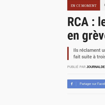
EN CE MOMENT
RCA : l
en grèv
Ils réclament u
fait suite à tr
PUBLIÉ PAR
JOURNALDE
Partager sur Face