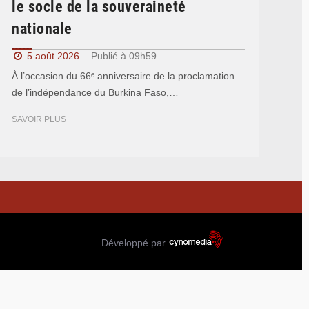
le socle de la souveraineté
nationale
5 août 2026
Publié à 09h59
À l’occasion du 66ᵉ anniversaire de la proclamation
de l’indépendance du Burkina Faso,…
SAVOIR PLUS
Développé par