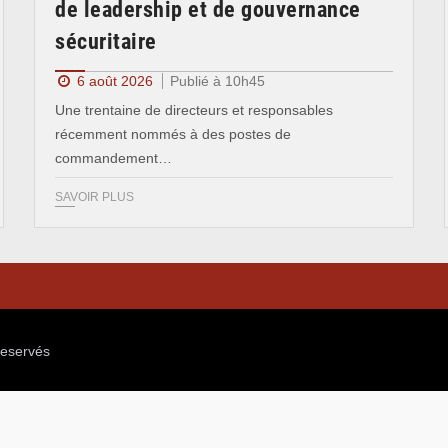
de leadership et de gouvernance
sécuritaire
6 août 2026
Publié à 10h45
Une trentaine de directeurs et responsables
récemment nommés à des postes de
commandement…
SAVOIR PLUS
reservés