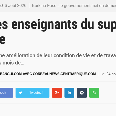
6 août 2026
Burkina Faso : le gouvernement met en demeure l’artiste Kosa Pic de retirer de toutes les plateformes, ses co
6 août 2026
Burkina Faso : la police nationale renforce les capacités de ses nouveaux responsables en matière de lea
es enseignants du sup
5 août 2026
Commémoration du 5 août : Ibrahim Traoré appelle à faire de la Révolution progressiste populaire le
e
4 août 2026
Burkina Faso : l’ALP ratifie le protocole de Montréal 2014 pour renf
4 août 2026
Commémoration du 4 août : Ibrahim Traoré appelle à une mobilisation totale po
ne amélioration de leur condition de vie et de trava
ois mois de…
le:
24 n
BANGUI.COM AVEC CORBEAUNEWS-CENTRAFRIQUE.COM
book
Tweetez!