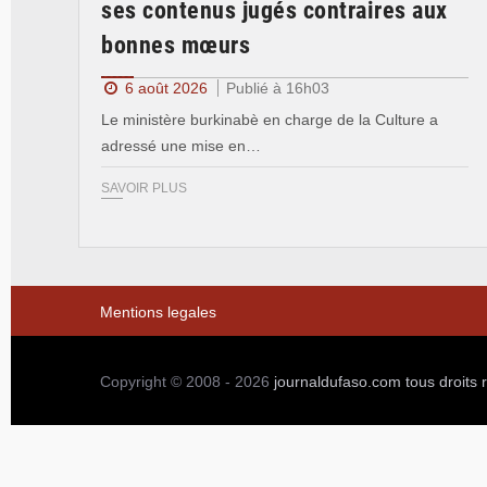
ses contenus jugés contraires aux
bonnes mœurs
6 août 2026
Publié à 16h03
Le ministère burkinabè en charge de la Culture a
adressé une mise en…
SAVOIR PLUS
Mentions legales
Copyright © 2008 - 2026
journaldufaso.com
tous droits 