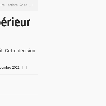
ntenus jugés contraires aux bonnes mœurs
dership et de gouvernance sécuritaire
érieur
 socle de la souveraineté nationale
orcer la sécurité aérienne
ur la souveraineté nationale
il. Cette décision
ovembre 2021