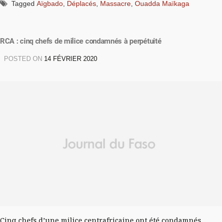
Tagged
Aïgbado
,
Déplacés
,
Massacre
,
Ouadda Maïkaga
RCA : cinq chefs de milice condamnés à perpétuité
POSTED ON
14 FÉVRIER 2020
Cinq chefs d’une milice centrafricaine ont été condamnés,