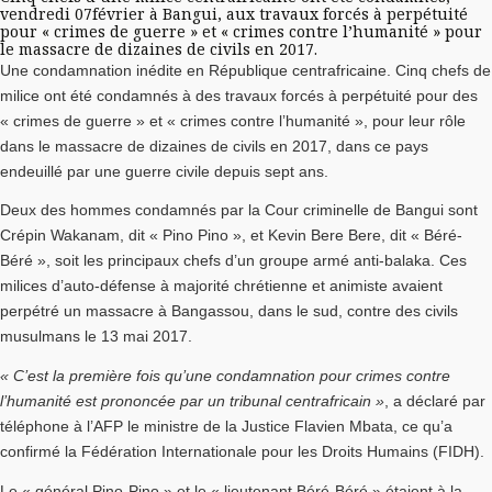
vendredi 07février à Bangui, aux travaux forcés à perpétuité
pour « crimes de guerre » et « crimes contre l’humanité » pour
le massacre de dizaines de civils en 2017.
Une condamnation inédite en République centrafricaine. Cinq chefs de
milice ont été condamnés à des travaux forcés à perpétuité pour des
« crimes de guerre » et « crimes contre l’humanité », pour leur rôle
dans le massacre de dizaines de civils en 2017, dans ce pays
endeuillé par une guerre civile depuis sept ans.
Deux des hommes condamnés par la Cour criminelle de Bangui sont
Crépin Wakanam, dit « Pino Pino », et Kevin Bere Bere, dit « Béré-
Béré », soit les principaux chefs d’un groupe armé anti-balaka. Ces
milices d’auto-défense à majorité chrétienne et animiste avaient
perpétré un massacre à Bangassou, dans le sud, contre des civils
musulmans le 13 mai 2017.
« C’est la première fois qu’une condamnation pour crimes contre
l’humanité est prononcée par un tribunal centrafricain »
, a déclaré par
téléphone à l’AFP le ministre de la Justice Flavien Mbata, ce qu’a
confirmé la Fédération Internationale pour les Droits Humains (FIDH).
Le « général Pino-Pino » et le « lieutenant Béré-Béré » étaient à la