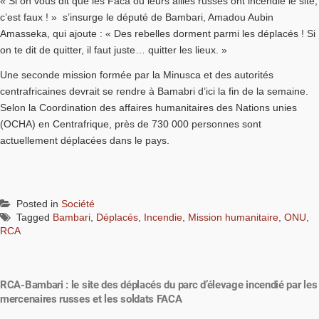
« Si on vous dit que les Faca ou leurs alliés russes ont incendié le site,
c’est faux ! » s’insurge le député de Bambari, Amadou Aubin
Amasseka, qui ajoute : « Des rebelles dorment parmi les déplacés ! Si
on te dit de quitter, il faut juste… quitter les lieux. »
Une seconde mission formée par la Minusca et des autorités
centrafricaines devrait se rendre à Bamabri d’ici la fin de la semaine.
Selon la Coordination des affaires humanitaires des Nations unies
(OCHA) en Centrafrique, près de 730 000 personnes sont
actuellement déplacées dans le pays.
Posted in
Société
Tagged
Bambari
,
Déplacés
,
Incendie
,
Mission humanitaire
,
ONU
,
RCA
RCA-Bambari : le site des déplacés du parc d’élevage incendié par les
mercenaires russes et les soldats FACA