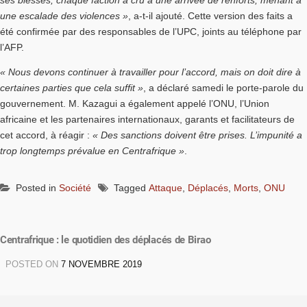
ses blessés, chaque faction a cru à une arrivée de renforts, menant à
une escalade des violences »
, a-t-il ajouté. Cette version des faits a
été confirmée par des responsables de l’UPC, joints au téléphone par
l’AFP.
« Nous devons continuer à travailler pour l’accord, mais on doit dire à
certaines parties que cela suffit »
, a déclaré samedi le porte-parole du
gouvernement. M. Kazagui a également appelé l’ONU, l’Union
africaine et les partenaires internationaux, garants et facilitateurs de
cet accord, à réagir :
« Des sanctions doivent être prises. L’impunité a
trop longtemps prévalue en Centrafrique »
.
Posted in
Société
Tagged
Attaque
,
Déplacés
,
Morts
,
ONU
Centrafrique : le quotidien des déplacés de Birao
POSTED ON
7 NOVEMBRE 2019