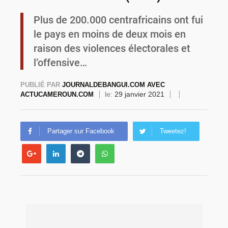
Plus de 200.000 centrafricains ont fui
Commémoration du 4 août : Ibrahim Traoré appelle à une mobilisation totale pour la souveraineté nationale
le pays en moins de deux mois en
raison des violences électorales et
l’offensive…
PUBLIÉ PAR
JOURNALDEBANGUI.COM AVEC
le:
29 janvier 2021
ACTUCAMEROUN.COM
Partager sur Facebook
Tweetez!