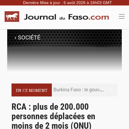
Dernière Mise à jour : 6 août 2026 à 16h03 GMT
›
SOCIÉTÉ
Burkina Faso : le gouvernement met en demeure l’artiste Kosa Pic de retirer de toutes les plateformes, ses contenus jugés contraires aux bonnes mœurs
EN CE MOMENT
Burkina Faso : la police nationale renforce les capacités de ses nouveaux responsables en matière de leadership et de gouvernance sécuritaire
RCA : plus de 200.000
personnes déplacées en
Commémoration du 5 août : Ibrahim Traoré appelle à faire de la Révolution progressiste populaire le socle de la souveraineté nationale
moins de 2 mois (ONU)
Burkina Faso : l’ALP ratifie le protocole de Montréal 2014 pour renforcer la sécurité aérienne