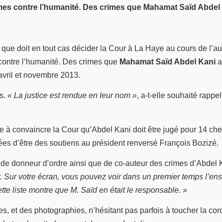
imes contre l’humanité. Des crimes que Mahamat Saïd Abdel
e que doit en tout cas décider la Cour à La Haye au cours de l’
contre l’humanité. Des crimes que
Mahamat Saïd Abdel Kani
a
vril et novembre 2013.
es.
« La justice est rendue en leur nom »
, a-t-elle souhaité rappe
hée à convaincre la Cour qu’Abdel Kani doit être jugé pour 14 chef
ées d’être des soutiens au président renversé François Bozizé.
, de donneur d’ordre ainsi que de co-auteur des crimes d’Abdel 
ur. Sur votre écran, vous pouvez voir dans un premier temps l’e
ette liste montre que M. Saïd en était le responsable. »
s, et des photographies, n’hésitant pas parfois à toucher la c