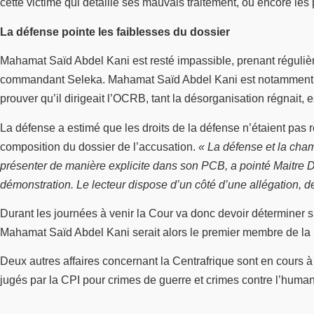
cette victime qui détaille ses mauvais traitement, ou encore les
La défense pointe les faiblesses du dossier
Mahamat Saïd Abdel Kani est resté impassible, prenant régulière
commandant Seleka. Mahamat Saïd Abdel Kani est notamment prése
prouver qu’il dirigeait l’OCRB, tant la désorganisation régnait, 
La défense a estimé que les droits de la défense n’étaient pas 
composition du dossier de l’accusation.
« La défense et la cham
présenter de manière explicite dans son PCB, a pointé Maitre D
démonstration. Le lecteur dispose d’un côté d’une allégation, de
Durant les journées à venir la Cour va donc devoir déterminer si
Mahamat Saïd Abdel Kani serait alors le premier membre de la Se
Deux autres affaires concernant la Centrafrique sont en cour
jugés par la CPI pour crimes de guerre et crimes contre l’human