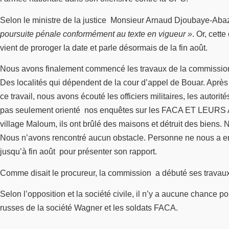
Selon le ministre de la justice Monsieur Arnaud Djoubaye-Ab
poursuite pénale conformément au texte en vigueur »
. Or, cett
vient de proroger la date et parle désormais de la fin août.
Nous avons finalement commencé les travaux de la commission au
Des localités qui dépendent de la cour d’appel de Bouar. Aprè
ce travail, nous avons écouté les officiers militaires, les autor
pas seulement orienté nos enquêtes sur les FACA ET LEURS A
village Maloum, ils ont brûlé des maisons et détruit des biens. 
Nous n’avons rencontré aucun obstacle. Personne ne nous a empê
jusqu’à fin août pour présenter son rapport.
Comme disait le procureur, la commission a débuté ses travaux 
Selon l’opposition et la société civile, il n’y a aucune chance 
russes de la société Wagner et les soldats FACA.