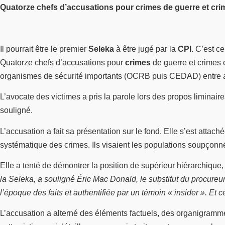
Quatorze chefs d’accusations pour crimes de guerre et cr
Il pourrait être le premier
Seleka
à être jugé par la
CPI
. C’est c
Quatorze chefs d’accusations pour
crimes
de guerre et crimes 
organismes de sécurité importants (OCRB puis CEDAD) entre a
L’avocate des victimes a pris la parole lors des propos liminair
souligné.
L’accusation a fait sa présentation sur le fond. Elle s’est attac
systématique des crimes. Ils visaient les populations soupçonn
Elle a tenté de démontrer la position de supérieur hiérarchique
la Seleka, a souligné Éric Mac Donald, le substitut du procure
l’époque des faits et authentifiée par un témoin « insider ». Et c
L’accusation a alterné des éléments factuels, des organigramme