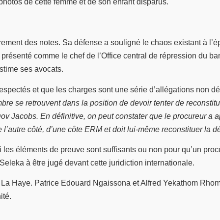
 photos de cette femme et de son enfant disparus.
ment des notes. Sa défense a souligné le chaos existant à l’époq
nté comme le chef de l’Office central de répression du banditi
estime ses avocats.
respectés et que les charges sont une série d’allégations non dé
bre se retrouvent dans la position de devoir tenter de reconstit
ov Jacobs. En définitive, on peut constater que le procureur a 
 l’autre côté, d’une côte ERM et doit lui-même reconstituer la d
 les éléments de preuve sont suffisants ou non pour qu’un procès
leka à être jugé devant cette juridiction internationale.
s à La Haye. Patrice Edouard Ngaissona et Alfred Yekathom Rho
ité.