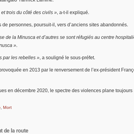
t trois du côté des civils »
, a-t-il expliqué.
 de personnes, poursuit-il, vers d’anciens sites abandonnés.
se de la Minusca et d’autres se sont réfugiés au centre hospital
inusca »
.
 par les rebelles »
, a souligné le sous-préfet.
 provoquée en 2013 par le renversement de l’ex-président Françoi
évues en décembre 2020, le spectre des violences plane toujours 
e
,
Mort
t de la route