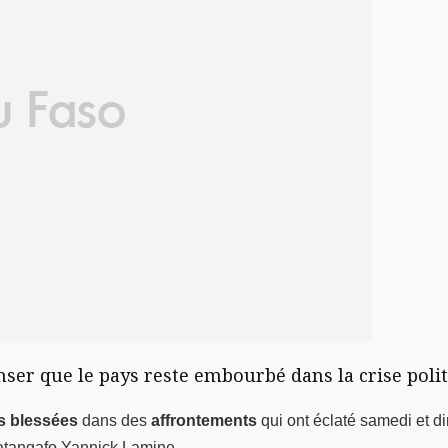
enser que le pays reste embourbé dans la crise poli
s blessées
dans des
affrontements
qui ont éclaté samedi et 
 Batangafo Yannick Lamine.