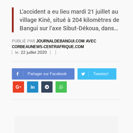
L’accident a eu lieu mardi 21 juillet au
Burkina Faso : la VIDEO-verbalisation enregistre plus de 1 000 infractions en douze heures
village Kiné, situé à 204 kilomètres de
Bangui sur l’axe Sibut-Dékoua, dans…
PUBLIÉ PAR
JOURNALDEBANGUI.COM AVEC
CORBEAUNEWS-CENTRAFRIQUE.COM
le:
22 juillet 2020
Partager sur Facebook
Tweetez!