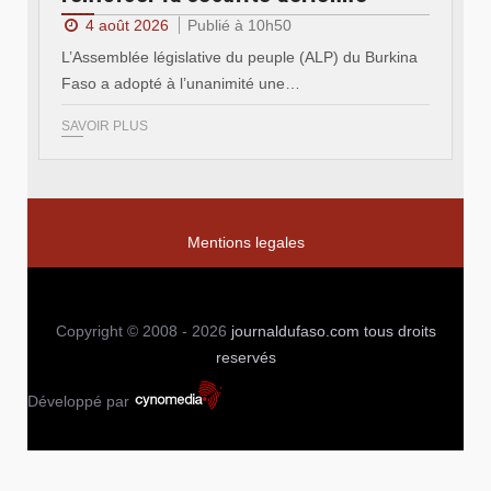
4 août 2026
Publié à 10h50
L’Assemblée législative du peuple (ALP) du Burkina
Faso a adopté à l’unanimité une…
SAVOIR PLUS
Mentions legales
Copyright © 2008 - 2026
journaldufaso.com
tous droits
reservés
Développé par