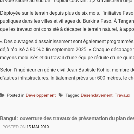
la voie située au sud de l’hôpital couvrant 1,2 km affichent dé
Déployée sur le terrain depuis plus de six mois, l’initiative Fas
publiques dans les villes et villages du Burkina Faso. À Tengand
que les travaux ont consisté à décaper le terrain naturel, à app
« Des ouvrages d’assainissement sont également programmés pour 
déjà réalisé à 90 % à fin septembre 2025. « Chaque décapage fais
moyens mobilisés et du travail d’une équipe réduite d’une quin
Selon l’ingénieur en génie civil Jean Baptiste Kohio, membre de
d’autres infrastructures. Initialement prévu sur 600 mètres, le c
Posted in
Développement
Tagged
Désenclavement
,
Travaux
Bangui : ouverture des travaux de présentation du plan de
POSTED ON
15 MAI 2019