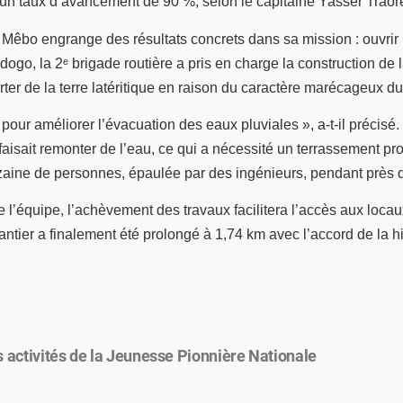
jà un taux d’avancement de 90 %, selon le capitaine Yasser Trao
o Mêbo engrange des résultats concrets dans sa mission : ouvrir l’
ogo, la 2ᵉ brigade routière a pris en charge la construction de l
orter de la terre latéritique en raison du caractère marécageux 
améliorer l’évacuation des eaux pluviales », a-t-il précisé. Il
ait remonter de l’eau, ce qui a nécessité un terrassement profon
zaine de personnes, épaulée par des ingénieurs, pendant près d
 l’équipe, l’achèvement des travaux facilitera l’accès aux loca
hantier a finalement été prolongé à 1,74 km avec l’accord de la h
s activités de la Jeunesse Pionnière Nationale