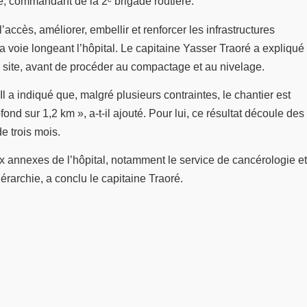
ré, commandant de la 2ᵉ brigade routière.
accès, améliorer, embellir et renforcer les infrastructures
a voie longeant l’hôpital. Le capitaine Yasser Traoré a expliqué
du site, avant de procéder au compactage et au nivelage.
 a indiqué que, malgré plusieurs contraintes, le chantier est
d sur 1,2 km », a-t-il ajouté. Pour lui, ce résultat découle des
e trois mois.
ux annexes de l’hôpital, notamment le service de cancérologie et
iérarchie, a conclu le capitaine Traoré.