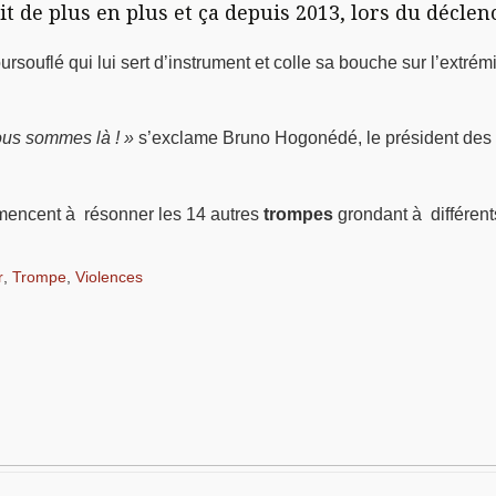
t de plus en plus et ça depuis 2013, lors du décle
rsouflé qui lui sert d’instrument et colle sa bouche sur l’extrémi
ous sommes là ! »
s’exclame Bruno Hogonédé, le président des O
mmencent à résonner les 14 autres
trompes
grondant à différents
r
,
Trompe
,
Violences