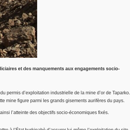
 judiciaires et des manquements aux engagements socio-
u permis d’exploitation industrielle de la mine d’or de Taparko.
te mine figure parmi les grands gisements aurifères du pays.
insi l’atteinte des objectifs socio-économiques fixés.
ettre à l’État burkinabè d’assurer lui-même l’exploitation du site.