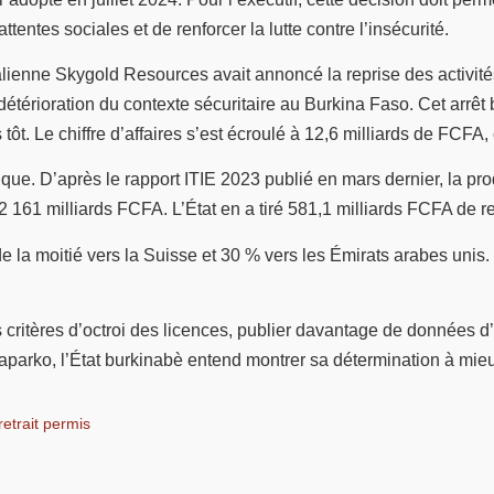
entes sociales et de renforcer la lutte contre l’insécurité.
malienne Skygold Resources avait annoncé la reprise des activi
a détérioration du contexte sécuritaire au Burkina Faso. Cet arrê
t. Le chiffre d’affaires s’est écroulé à 12,6 milliards de FCFA, 
mique. D’après le rapport ITIE 2023 publié en mars dernier, la pr
161 milliards FCFA. L’État en a tiré 581,1 milliards FCFA de re
de la moitié vers la Suisse et 30 % vers les Émirats arabes unis.
les critères d’octroi des licences, publier davantage de données 
Taparko, l’État burkinabè entend montrer sa détermination à mieux
retrait permis