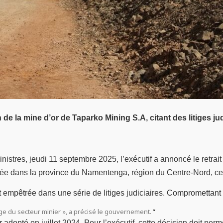
n de la mine d’or de Taparko Mining S.A, citant des litiges
tres, jeudi 11 septembre 2025, l’exécutif a annoncé le retrait d
uée dans la province du Namentenga, région du Centre-Nord, cet
 empêtrée dans une série de litiges judiciaires. Compromettant a
mage du secteur minier », a précisé le gouvernement.
r adopté en juillet 2024. Pour l’exécutif, cette décision doit perm