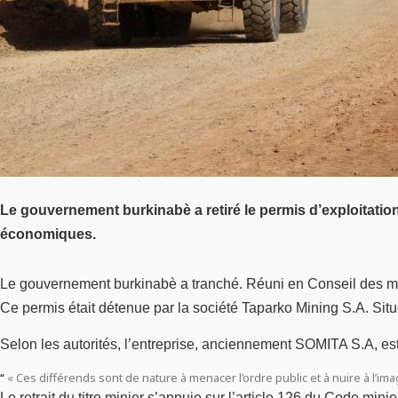
Le gouvernement burkinabè a retiré le permis d’exploitatio
économiques.
Le gouvernement burkinabè a tranché. Réuni en Conseil des minis
Ce permis était détenue par la société Taparko Mining S.A. Sit
Selon les autorités, l’entreprise, anciennement SOMITA S.A, est
« Ces différends sont de nature à menacer l’ordre public et à nuire à l’i
Le retrait du titre minier s’appuie sur l’article 126 du Code minie