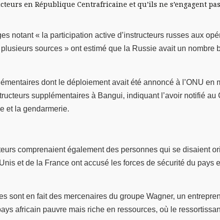
teurs en République Centrafricaine et qu’ils ne s’engagent pas
s notant « la participation active d’instructeurs russes aux opé
« plusieurs sources » ont estimé que la Russie avait un nombre b
plémentaires dont le déploiement avait été annoncé à l’ONU en ma
structeurs supplémentaires à Bangui, indiquant l’avoir notifié a
ce et la gendarmerie.
ucteurs comprenaient également des personnes qui se disaient ori
s et de la France ont accusé les forces de sécurité du pays et 
ses sont en fait des mercenaires du groupe Wagner, un entrepren
s africain pauvre mais riche en ressources, où le ressortissant