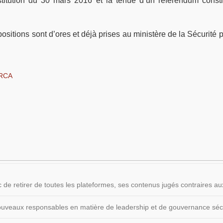
titution du 30 mars 2016 et la tenue d’un référendum consti
positions sont d’ores et déjà prises au ministère de la Sécurité 
RCA
 de retirer de toutes les plateformes, ses contenus jugés contraires
 nouveaux responsables en matière de leadership et de gouvernance sécu