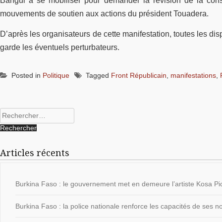
Bangui à se mobiliser pour demander la révision de la cons
mouvements de soutien aux actions du président Touadera.
D’après les organisateurs de cette manifestation, toutes les dis
garde les éventuels perturbateurs.
Posted in
Politique
Tagged
Front Républicain
,
manifestations
,
Rechercher :
Articles récents
Burkina Faso : le gouvernement met en demeure l’artiste Kosa Pic
Burkina Faso : la police nationale renforce les capacités de ses