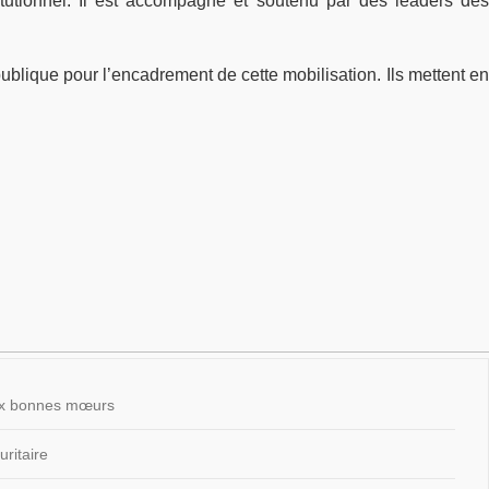
tutionnel. Il est accompagné et soutenu par des leaders des
publique pour l’encadrement de cette mobilisation. Ils mettent en
 aux bonnes mœurs
ritaire