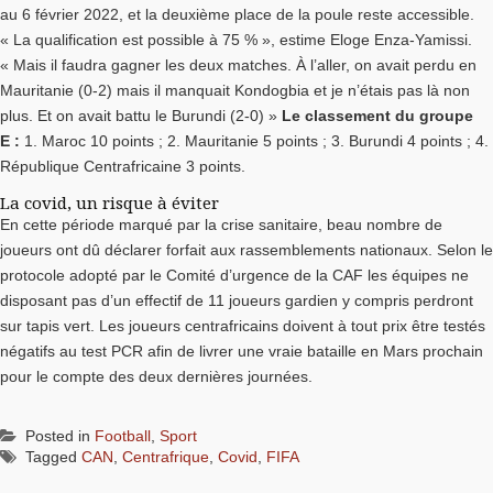
au 6 février 2022, et la deuxième place de la poule reste accessible.
« La qualification est possible à 75 % », estime Eloge Enza-Yamissi.
« Mais il faudra gagner les deux matches. À l’aller, on avait perdu en
Mauritanie (0-2) mais il manquait Kondogbia et je n’étais pas là non
plus. Et on avait battu le Burundi (2-0) »
Le classement du groupe
E :
1. Maroc 10 points ; 2. Mauritanie 5 points ; 3. Burundi 4 points ; 4.
République Centrafricaine 3 points.
La covid, un risque à éviter
En cette période marqué par la crise sanitaire, beau nombre de
joueurs ont dû déclarer forfait aux rassemblements nationaux. Selon le
protocole adopté par le Comité d’urgence de la CAF les équipes ne
disposant pas d’un effectif de 11 joueurs gardien y compris perdront
sur tapis vert. Les joueurs centrafricains doivent à tout prix être testés
négatifs au test PCR afin de livrer une vraie bataille en Mars prochain
pour le compte des deux dernières journées.
Posted in
Football
,
Sport
Tagged
CAN
,
Centrafrique
,
Covid
,
FIFA