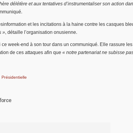
ère délétère et aux tentatives d’instrumentaliser son action da
communiqué.
information et les incitations à la haine contre les casques ble
s »
, détaille l’organisation onusienne.
i ce week-end à son tour dans un communiqué. Elle rassure les p
ation de ces attaques afin que
« notre partenariat ne subisse pas
,
Présidentielle
force