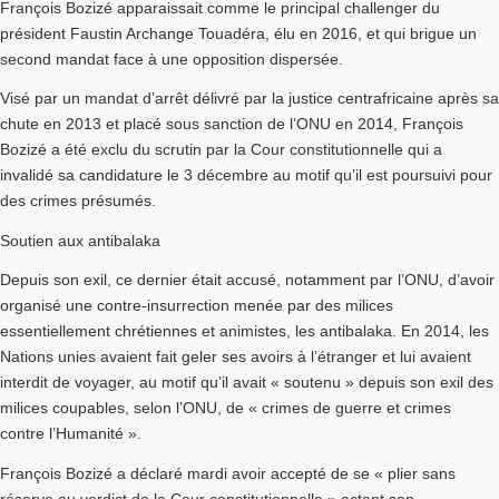
François Bozizé apparaissait comme le principal challenger du
président Faustin Archange Touadéra, élu en 2016, et qui brigue un
second mandat face à une opposition dispersée.
Visé par un mandat d’arrêt délivré par la justice centrafricaine après sa
chute en 2013 et placé sous sanction de l’ONU en 2014, François
Bozizé a été exclu du scrutin par la Cour constitutionnelle qui a
invalidé sa candidature le 3 décembre au motif qu’il est poursuivi pour
des crimes présumés.
Soutien aux antibalaka
Depuis son exil, ce dernier était accusé, notamment par l’ONU, d’avoir
organisé une contre-insurrection menée par des milices
essentiellement chrétiennes et animistes, les antibalaka. En 2014, les
Nations unies avaient fait geler ses avoirs à l’étranger et lui avaient
interdit de voyager, au motif qu’il avait « soutenu » depuis son exil des
milices coupables, selon l’ONU, de « crimes de guerre et crimes
contre l’Humanité ».
François Bozizé a déclaré mardi avoir accepté de se « plier sans
réserve au verdict de la Cour constitutionnelle » actant son