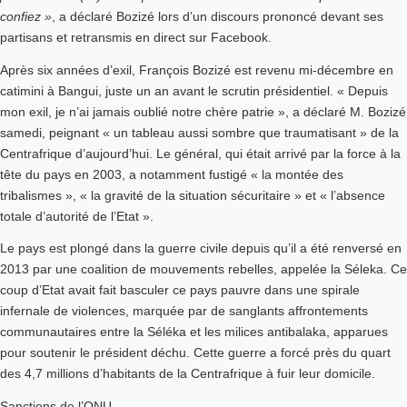
confiez »
, a déclaré Bozizé lors d’un discours prononcé devant ses
partisans et retransmis en direct sur Facebook.
Après six années d’exil, François Bozizé est revenu mi-décembre en
catimini à Bangui, juste un an avant le scrutin présidentiel. « Depuis
mon exil, je n’ai jamais oublié notre chère patrie », a déclaré M. Bozizé
samedi, peignant « un tableau aussi sombre que traumatisant » de la
Centrafrique d’aujourd’hui. Le général, qui était arrivé par la force à la
tête du pays en 2003, a notamment fustigé « la montée des
tribalismes », « la gravité de la situation sécuritaire » et « l’absence
totale d’autorité de l’Etat ».
Le pays est plongé dans la guerre civile depuis qu’il a été renversé en
2013 par une coalition de mouvements rebelles, appelée la Séleka. Ce
coup d’Etat avait fait basculer ce pays pauvre dans une spirale
infernale de violences, marquée par de sanglants affrontements
communautaires entre la Séléka et les milices antibalaka, apparues
pour soutenir le président déchu. Cette guerre a forcé près du quart
des 4,7 millions d’habitants de la Centrafrique à fuir leur domicile.
Sanctions de l’ONU