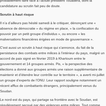
probablement faire face à l’actuel président Touadera, dont la
candidature au scrutin fait peu de doute.
Scrutin à haut risque
Il n’a d’ailleurs pas hésité samedi à le critiquer, dénonçant une «
absence de démocratie » du régime en place, « la confiscation du
pouvoir par un petit groupe d’individus », ou encore « les
malversations financières érigées en mode de gouvernance ».
C’est aussi un scrutin à haut risque qui s’annonce, du fait de la
persistance des combats entre milices à l’intérieur du pays, malgré un
accord de paix signé en février 2019 à Khartoum entre le
gouvernement et 14 groupes armés. Pis, « la perspective des
élections a donné aux groupes armés une raison supplémentaire de
maintenir et d’étendre leur contrôle sur le territoire », a averti mi-juillet
un groupe d’experts de l’ONU. Leur rapport souligne notamment un
récent afflux de combattants étrangers, principalement venus du
Soudan.
Le nord-est du pays, qui partage sa frontière avec le Soudan, est
régulièrement secoué par des violences entre milices. Tout comme