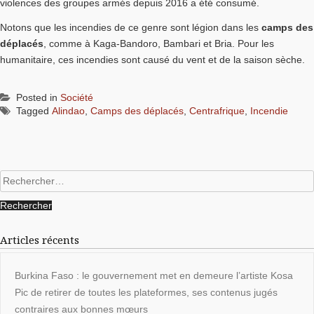
violences des groupes armés depuis 2016 a été consumé.
Notons que les incendies de ce genre sont légion dans les
camps des
déplacés
, comme à Kaga-Bandoro, Bambari et Bria. Pour les
humanitaire, ces incendies sont causé du vent et de la saison sèche.
Posted in
Société
Tagged
Alindao
,
Camps des déplacés
,
Centrafrique
,
Incendie
Rechercher :
Articles récents
Burkina Faso : le gouvernement met en demeure l’artiste Kosa
Pic de retirer de toutes les plateformes, ses contenus jugés
contraires aux bonnes mœurs