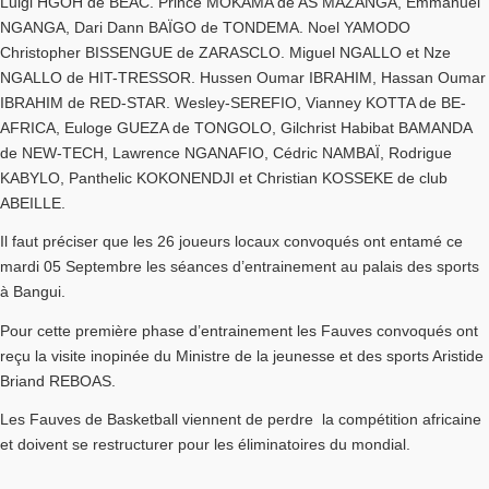
Luigi HGOH de BEAC. Prince MOKAMA de AS MAZANGA, Emmanuel
NGANGA, Dari Dann BAÏGO de TONDEMA. Noel YAMODO
Christopher BISSENGUE de ZARASCLO. Miguel NGALLO et Nze
NGALLO de HIT-TRESSOR. Hussen Oumar IBRAHIM, Hassan Oumar
IBRAHIM de RED-STAR. Wesley-SEREFIO, Vianney KOTTA de BE-
AFRICA, Euloge GUEZA de TONGOLO, Gilchrist Habibat BAMANDA
de NEW-TECH, Lawrence NGANAFIO, Cédric NAMBAÏ, Rodrigue
KABYLO, Panthelic KOKONENDJI et Christian KOSSEKE de club
ABEILLE.
Il faut préciser que les 26 joueurs locaux convoqués ont entamé ce
mardi 05 Septembre les séances d’entrainement au palais des sports
à Bangui.
Pour cette première phase d’entrainement les Fauves convoqués ont
reçu la visite inopinée du Ministre de la jeunesse et des sports Aristide
Briand REBOAS.
Les Fauves de Basketball viennent de perdre la compétition africaine
et doivent se restructurer pour les éliminatoires du mondial.