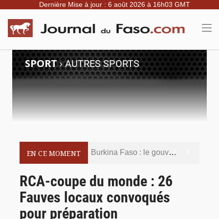
Dernière Mise à jour : 6 août 2026 à 16h03 GMT
SPORT
›
AUTRES SPORTS
Burkina Faso : le gouvernement met en demeure l’artiste Kosa Pic de retirer de toutes les plateformes, ses contenus jugés contraires aux bonnes mœurs
EN CE MOMENT
Burkina Faso : la police nationale renforce les capacités de ses nouveaux responsables en matière de leadership et de gouvernance sécuritaire
RCA-coupe du monde : 26
Fauves locaux convoqués
Commémoration du 5 août : Ibrahim Traoré appelle à faire de la Révolution progressiste populaire le socle de la souveraineté nationale
pour préparation
Burkina Faso : l’ALP ratifie le protocole de Montréal 2014 pour renforcer la sécurité aérienne