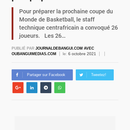
Pour préparer la prochaine coupe du
Commémoration du 4 août : Ibrahim Traoré appelle à une mobilisation totale pour la souveraineté nationale
Monde de Basketball, le staff
technique centrafricain a convoqué 26
joueurs. Les 26…
PUBLIÉ PAR
JOURNALDEBANGUI.COM AVEC
le:
6 octobre 2021
OUBANGUIMEDIAS.COM
Partager sur Facebook
Tweetez!