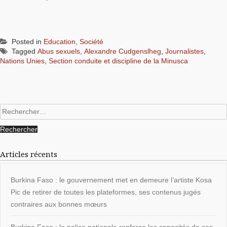
Posted in
Education
,
Société
Tagged
Abus sexuels
,
Alexandre Cudgenslheg
,
Journalistes
,
Nations Unies
,
Section conduite et discipline de la Minusca
Rechercher :
Articles récents
Burkina Faso : le gouvernement met en demeure l’artiste Kosa
Pic de retirer de toutes les plateformes, ses contenus jugés
contraires aux bonnes mœurs
Burkina Faso : la police nationale renforce les capacités de ses