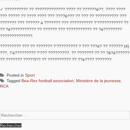
✓ ?????????? ?? ????????????? ???? ?? ??????è??, ???? ????
??? ????? ?? ???? ???? ??? ????è??? ?? ??? ?? ?????????? ???
??????? ??? ?????? à ??????? ??? ?????????? ?’??????????? ??
?? ?é??????????? ?? ?????? ??? ??????????? ?? ?é????????
??????????????.
????????? ??? ?? ??????? ?’????????? ? ??? ???é? ?? ?????? (4)
???, ?’é????????? ?’??? ?????????. ?? ??????? ?? ?? ?é?é??????
?? ??????? ?????î?? ?? ?????????? ?? ??é???? ???????.
Posted in
Sport
Tagged
Bea-Rex football association
,
Ministère de la jeunesse
,
RCA
Rechercher :