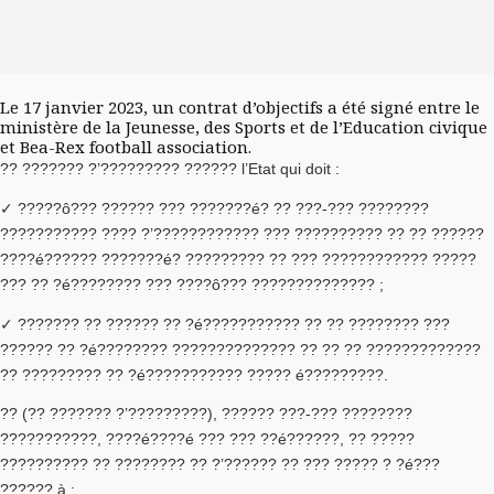
Le 17 janvier 2023, un contrat d’objectifs a été signé entre le
ministère de la Jeunesse, des Sports et de l’Education civique
et Bea-Rex football association.
?? ??????? ?’????????? ?????? l’Etat qui doit :
✓ ?????ô??? ?????? ??? ???????é? ?? ???-??? ????????
??????????? ???? ?’???????????? ??? ?????????? ?? ?? ??????
????é?????? ???????é? ????????? ?? ??? ???????????? ?????
??? ?? ?é???????? ??? ????ô??? ?????????????? ;
✓ ??????? ?? ?????? ?? ?é??????????? ?? ?? ???????? ???
?????? ?? ?é???????? ?????????????? ?? ?? ?? ?????????????
?? ????????? ?? ?é??????????? ????? é?????????.
?? (?? ??????? ?’?????????), ?????? ???-??? ????????
???????????, ????é????é ??? ??? ??é??????, ?? ?????
?????????? ?? ???????? ?? ?’?????? ?? ??? ????? ? ?é???
?????? à :