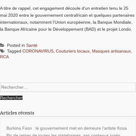
A titre de rappel, cet engagement découle d’un entretien tenu le 25
mai 2020 entre le gouvernement centrafricain et quelques partenaires
internationaux, notamment l’Union européenne, la Banque Mondiale,
la Banque Africaine pour le Développement (BAD) et le projet Londo.
Posted in
Santé
Tagged
CORONAVIRUS
,
Couturiers locaux
,
Masques artisanaux
,
RCA
Rechercher :
Articles récents
Burkina Faso : le gouvernement met en demeure l’artiste Kosa
Pic de retirer de toutes les plateformes, ses contenus jugés