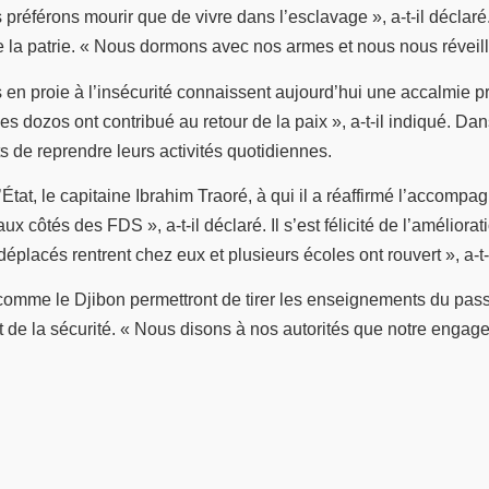
référons mourir que de vivre dans l’esclavage », a-t-il déclaré.
de la patrie. « Nous dormons avec nos armes et nous nous réveill
ois en proie à l’insécurité connaissent aujourd’hui une accalmie
 les dozos ont contribué au retour de la paix », a-t-il indiqué. D
 de reprendre leurs activités quotidiennes.
tat, le capitaine Ibrahim Traoré, à qui il a réaffirmé l’accompa
ôtés des FDS », a-t-il déclaré. Il s’est félicité de l’améliorati
éplacés rentrent chez eux et plusieurs écoles ont rouvert », a-t-
 comme le Djibon permettront de tirer les enseignements du pa
ix et de la sécurité. « Nous disons à nos autorités que notre eng