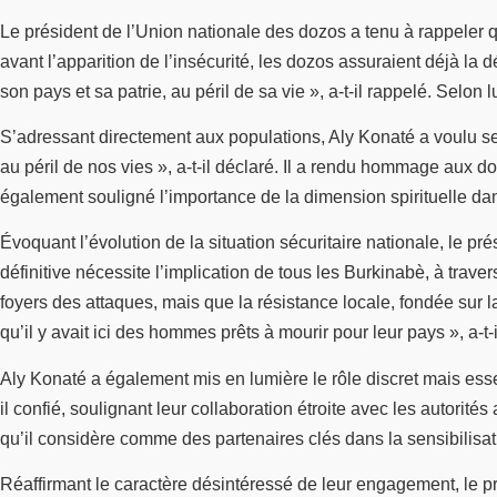
Le président de l’Union nationale des dozos a tenu à rappeler q
avant l’apparition de l’insécurité, les dozos assuraient déjà la
son pays et sa patrie, au péril de sa vie », a-t-il rappelé. Selo
S’adressant directement aux populations, Aly Konaté a voulu se 
au péril de nos vies », a-t-il déclaré. Il a rendu hommage aux d
également souligné l’importance de la dimension spirituelle dans
Évoquant l’évolution de la situation sécuritaire nationale, le pr
définitive nécessite l’implication de tous les Burkinabè, à traver
foyers des attaques, mais que la résistance locale, fondée sur la
qu’il y avait ici des hommes prêts à mourir pour leur pays », a-t-i
Aly Konaté a également mis en lumière le rôle discret mais esse
il confié, soulignant leur collaboration étroite avec les autorités
qu’il considère comme des partenaires clés dans la sensibilisat
Réaffirmant le caractère désintéressé de leur engagement, le pré