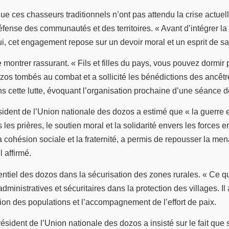
ue ces chasseurs traditionnels n’ont pas attendu la crise actuel
 défense des communautés et des territoires. « Avant d’intégrer 
n lui, cet engagement repose sur un devoir moral et un esprit de 
montrer rassurant. « Fils et filles du pays, vous pouvez dormir
ozos tombés au combat et a sollicité les bénédictions des ancêtr
 cette lutte, évoquant l’organisation prochaine d’une séance de s
ésident de l’Union nationale des dozos a estimé que « la guerre e
s les prières, le soutien moral et la solidarité envers les forces
 cohésion sociale et la fraternité, a permis de repousser la menac
l affirmé.
ntiel des dozos dans la sécurisation des zones rurales. « Ce qu
 administratives et sécuritaires dans la protection des villages. I
ion des populations et l’accompagnement de l’effort de paix.
sident de l’Union nationale des dozos a insisté sur le fait que 