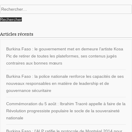
Rechercher :
Articles récents
Burkina Faso : le gouvernement met en demeure l’artiste Kosa
Pic de retirer de toutes les plateformes, ses contenus jugés
contraires aux bonnes mœurs
Burkina Faso : la police nationale renforce les capacités de ses
nouveaux responsables en matière de leadership et de
gouvernance sécuritaire
Commémoration du 5 août : Ibrahim Traoré appelle à faire de la
Révolution progressiste populaire le socle de la souveraineté
nationale
Burkina Faso : l’ALP ratifie le protocole de Montréal 2014 pour