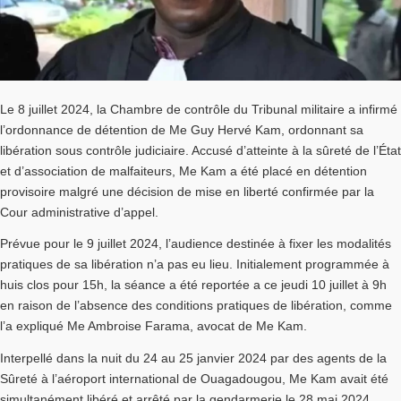
Le 8 juillet 2024, la Chambre de contrôle du Tribunal militaire a infirmé
l’ordonnance de détention de Me Guy Hervé Kam, ordonnant sa
libération sous contrôle judiciaire. Accusé d’atteinte à la sûreté de l’État
et d’association de malfaiteurs, Me Kam a été placé en détention
provisoire malgré une décision de mise en liberté confirmée par la
Cour administrative d’appel.
Prévue pour le 9 juillet 2024, l’audience destinée à fixer les modalités
pratiques de sa libération n’a pas eu lieu. Initialement programmée à
huis clos pour 15h, la séance a été reportée a ce jeudi 10 juillet à 9h
en raison de l’absence des conditions pratiques de libération, comme
l’a expliqué Me Ambroise Farama, avocat de Me Kam.
Interpellé dans la nuit du 24 au 25 janvier 2024 par des agents de la
Sûreté à l’aéroport international de Ouagadougou, Me Kam avait été
simultanément libéré et arrêté par la gendarmerie le 28 mai 2024.