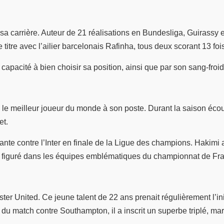
e sa carrière. Auteur de 21 réalisations en Bundesliga, Guirassy 
itre avec l’ailier barcelonais Rafinha, tous deux scorant 13 foi
pacité à bien choisir sa position, ainsi que par son sang-froid e
e le meilleur joueur du monde à son poste. Durant la saison écou
et.
sante contre l’Inter en finale de la Ligue des champions. Hakimi
t figuré dans les équipes emblématiques du championnat de Fra
ter United. Ce jeune talent de 22 ans prenait régulièrement l’ini
 du match contre Southampton, il a inscrit un superbe triplé, ma