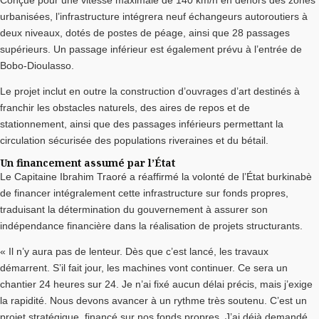
Conçue pour une vitesse maximale de 140 km/h en dehors des zones
urbanisées, l’infrastructure intégrera neuf échangeurs autoroutiers à
deux niveaux, dotés de postes de péage, ainsi que 28 passages
supérieurs. Un passage inférieur est également prévu à l’entrée de
Bobo-Dioulasso.
Le projet inclut en outre la construction d’ouvrages d’art destinés à
franchir les obstacles naturels, des aires de repos et de
stationnement, ainsi que des passages inférieurs permettant la
circulation sécurisée des populations riveraines et du bétail.
Un financement assumé par l’État
Le Capitaine Ibrahim Traoré a réaffirmé la volonté de l’État burkinabè
de financer intégralement cette infrastructure sur fonds propres,
traduisant la détermination du gouvernement à assurer son
indépendance financière dans la réalisation de projets structurants.
« Il n’y aura pas de lenteur. Dès que c’est lancé, les travaux
démarrent. S’il fait jour, les machines vont continuer. Ce sera un
chantier 24 heures sur 24. Je n’ai fixé aucun délai précis, mais j’exige
la rapidité. Nous devons avancer à un rythme très soutenu. C’est un
projet stratégique, financé sur nos fonds propres. J’ai déjà demandé