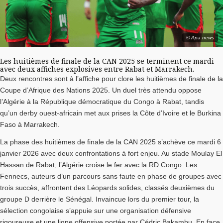
© Apa news
Les huitièmes de finale de la CAN 2025 se terminent ce mardi
avec deux affiches explosives entre Rabat et Marrakech.
Deux rencontres sont à l’affiche pour clore les huitièmes de finale de la
Coupe d’Afrique des Nations 2025. Un duel très attendu oppose
l’Algérie à la République démocratique du Congo à Rabat, tandis
qu’un derby ouest-africain met aux prises la Côte d’Ivoire et le Burkina
Faso à Marrakech.
La phase des huitièmes de finale de la CAN 2025 s’achève ce mardi 6
janvier 2026 avec deux confrontations à fort enjeu. Au stade Moulay El
Hassan de Rabat, l’Algérie croise le fer avec la RD Congo. Les
Fennecs, auteurs d’un parcours sans faute en phase de groupes avec
trois succès, affrontent des Léopards solides, classés deuxièmes du
groupe D derrière le Sénégal. Invaincue lors du premier tour, la
sélection congolaise s’appuie sur une organisation défensive
rigoureuse et une ligne offensive portée par Cédric Bakambu. En face,