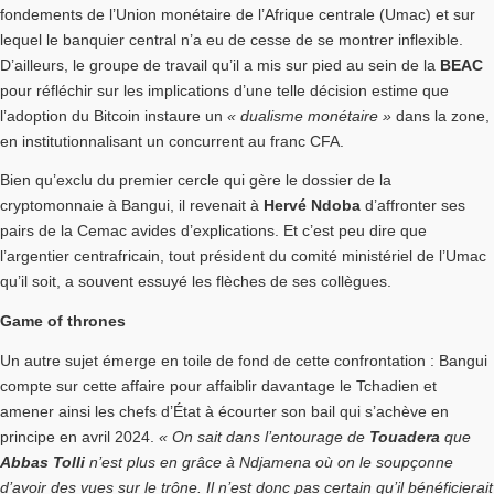
fondements de l’Union monétaire de l’Afrique centrale (Umac) et sur
lequel le banquier central n’a eu de cesse de se montrer inflexible.
D’ailleurs, le groupe de travail qu’il a mis sur pied au sein de la
BEAC
pour réfléchir sur les implications d’une telle décision estime que
l’adoption du Bitcoin instaure un
« dualisme monétaire »
dans la zone,
en institutionnalisant un concurrent au franc CFA.
Bien qu’exclu du premier cercle qui gère le dossier de la
cryptomonnaie à Bangui, il revenait à
Hervé Ndoba
d’affronter ses
pairs de la Cemac avides d’explications. Et c’est peu dire que
l’argentier centrafricain, tout président du comité ministériel de l’Umac
qu’il soit, a souvent essuyé les flèches de ses collègues.
Game of thrones
Un autre sujet émerge en toile de fond de cette confrontation : Bangui
compte sur cette affaire pour affaiblir davantage le Tchadien et
amener ainsi les chefs d’État à écourter son bail qui s’achève en
principe en avril 2024.
« On sait dans l’entourage de
Touadera
que
Abbas Tolli
n’est plus en grâce à Ndjamena où on le soupçonne
d’avoir des vues sur le trône. Il n’est donc pas certain qu’il bénéficierait