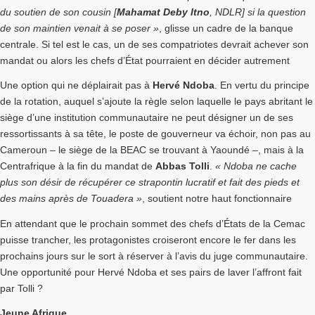
du soutien de son cousin [
Mahamat Deby Itno
, NDLR] si la question
de son maintien venait à se poser »
, glisse un cadre de la banque
centrale. Si tel est le cas, un de ses compatriotes devrait achever son
mandat ou alors les chefs d’État pourraient en décider autrement
Une option qui ne déplairait pas à
Hervé Ndoba
. En vertu du principe
de la rotation, auquel s’ajoute la règle selon laquelle le pays abritant le
siège d’une institution communautaire ne peut désigner un de ses
ressortissants à sa tête, le poste de gouverneur va échoir, non pas au
Cameroun – le siège de la BEAC se trouvant à Yaoundé –, mais à la
Centrafrique à la fin du mandat de
Abbas Tolli
.
« Ndoba ne cache
plus son désir de récupérer ce strapontin lucratif et fait des pieds et
des mains après de Touadera »
, soutient notre haut fonctionnaire
En attendant que le prochain sommet des chefs d’États de la Cemac
puisse trancher, les protagonistes croiseront encore le fer dans les
prochains jours sur le sort à réserver à l’avis du juge communautaire.
Une opportunité pour Hervé Ndoba et ses pairs de laver l’affront fait
par Tolli ?
Jeune Afrique