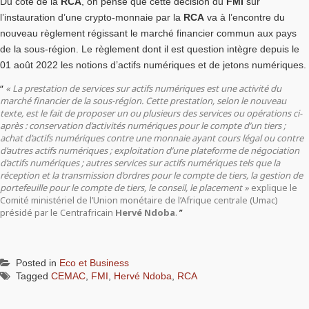
Du côté de la
RCA
, on pense que cette décision du
FMI
sur
l’instauration d’une crypto-monnaie par la
RCA
va à l’encontre du
nouveau règlement régissant le marché financier commun aux pays
de la sous-région. Le règlement dont il est question intègre depuis le
01 août 2022 les notions d’actifs numériques et de jetons numériques.
« La prestation de services sur actifs numériques est une activité du
marché financier de la sous-région. Cette prestation, selon le nouveau
texte, est le fait de proposer un ou plusieurs des services ou opérations ci-
après : conservation d’activités numériques pour le compte d’un tiers ;
achat d’actifs numériques contre une monnaie ayant cours légal ou contre
d’autres actifs numériques ; exploitation d’une plateforme de négociation
d’actifs numériques ; autres services sur actifs numériques tels que la
réception et la transmission d’ordres pour le compte de tiers, la gestion de
portefeuille pour le compte de tiers, le conseil, le placement »
explique le
Comité ministériel de l’Union monétaire de l’Afrique centrale (Umac)
présidé par le Centrafricain
Hervé Ndoba
.
Posted in
Eco et Business
Tagged
CEMAC
,
FMI
,
Hervé Ndoba
,
RCA