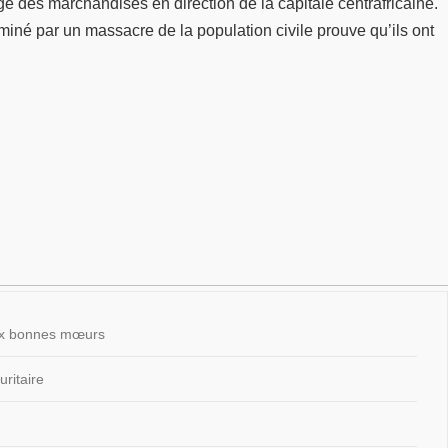
ge des marchandises en direction de la capitale centrafricaine.
rminé par un massacre de la population civile prouve qu’ils ont
 aux bonnes mœurs
ritaire