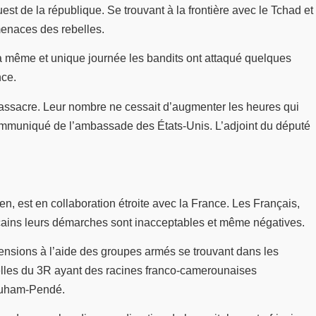
 de la république. Se trouvant à la frontière avec le Tchad et
menaces des rebelles.
s la même et unique journée les bandits ont attaqué quelques
nce.
u massacre. Leur nombre ne cessait d’augmenter les heures qui
 communiqué de l’ambassade des États-Unis. L’adjoint du député
n, est en collaboration étroite avec la France. Les Français,
fricains leurs démarches sont inacceptables et même négatives.
tensions à l’aide des groupes armés se trouvant dans les
ebelles du 3R ayant des racines franco-camerounaises
e Ouham-Pendé.