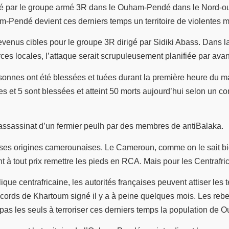
é par le groupe armé 3R dans le Ouham-Pendé dans le Nord-ouest
m-Pendé devient ces derniers temps un territoire de violentes 
nt devenus cibles pour le groupe 3R dirigé par Sidiki Abass. Dan
es locales, l’attaque serait scrupuleusement planifiée par ava
 personnes ont été blessées et tuées durant la première heure d
es et 5 sont blessées et atteint 50 morts aujourd’hui selon un
l’assassinat d’un fermier peulh par des membres de antiBalaka.
s ses origines camerounaises. Le Cameroun, comme on le sait bie
ent à tout prix remettre les pieds en RCA. Mais pour les Centra
ue centrafricaine, les autorités françaises peuvent attiser les 
es accords de Khartoum signé il y a à peine quelques mois. Les r
nt pas les seuls à terroriser ces derniers temps la population d