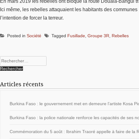
En mars 2019 les rebelles ont bloqué la route Douala-Bangui tra
Ici même, les rebelles attaquaient les habitants des communes lo
l’intention de forcer la terreur.
Posted in
Société
Tagged
Fusillade
,
Groupe 3R
,
Rebelles
Rechercher :
Articles récents
Burkina Faso : le gouvernement met en demeure l’artiste Kosa Pic
Burkina Faso : la police nationale renforce les capacités de ses
Commémoration du 5 août : Ibrahim Traoré appelle à faire de la Ré