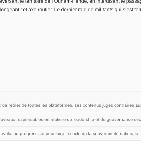
versant le territoire de l’Ouham-Pendé, en interdisant le passa
ngeant cet axe routier. Le dernier raid de militants qui s’est te
 de retirer de toutes les plateformes, ses contenus jugés contraires
 nouveaux responsables en matière de leadership et de gouvernance sécu
volution progressiste populaire le socle de la souveraineté nationale