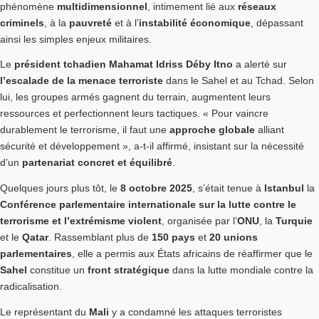
phénomène
multidimensionnel
, intimement lié aux
réseaux
criminels
, à la
pauvreté
et à l’
instabilité économique
, dépassant
ainsi les simples enjeux militaires.
Le
président tchadien Mahamat Idriss Déby Itno
a alerté sur
l’escalade de la menace terroriste
dans le Sahel et au Tchad. Selon
lui, les groupes armés gagnent du terrain, augmentent leurs
ressources et perfectionnent leurs tactiques. « Pour vaincre
durablement le terrorisme, il faut une
approche globale
alliant
sécurité et développement », a-t-il affirmé, insistant sur la nécessité
d’un
partenariat concret et équilibré
.
Quelques jours plus tôt, le
8 octobre 2025
, s’était tenue à
Istanbul
la
Conférence parlementaire internationale sur la lutte contre le
terrorisme et l’extrémisme violent
, organisée par l’
ONU
, la
Turquie
et le
Qatar
. Rassemblant plus de
150 pays
et
20 unions
parlementaires
, elle a permis aux États africains de réaffirmer que le
Sahel
constitue un
front stratégique
dans la lutte mondiale contre la
radicalisation.
Le représentant du
Mali
y a condamné les attaques terroristes