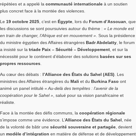
répétées et a appelé la
communauté internationale
à un soutien
plus concret face à la montée des violences.
Le
19 octobre 2025
, c’est en
Égypte
, lors du
Forum d’Assouan
, que
les discussions se sont poursuivies autour du thème :
« Le monde est
en train de changer, l’Afrique est en mouvement »
. Sous la présidence
du ministre égyptien des Affaires étrangères
Badr Abdelatty
, le forum
a insisté sur la
triade Paix – Sécurité – Développement
, et sur la
nécessité pour le continent d’élaborer des solutions
basées sur ses
propres ressources
.
Au cœur des débats :
l’Alliance des États du Sahel (AES)
. Les
ministres des Affaires étrangères du
Mali
et du
Burkina Faso
ont
animé un panel intitulé
« Au-delà des tempêtes : l’avenir de la
coopération pour le Sahel »
, salué pour sa vision panafricaine et
réaliste.
Face à la montée des défis communs, la
coopération régionale
s’impose comme une évidence. L’
Alliance des États du Sahel
, née
de la volonté de bâtir une
sécurité souveraine et partagée
, devient
un
modèle d’intégration
en matière de défense et de développement