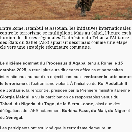
Entre Rome, Istanbul et Assouan, les initiatives internationales
contre le terrorisme se multiplient. Mais au Sahel, l’heure est à
l’union des forces régionales. L’adhésion du Tchad à l’Alliance
des États du Sahel (AES) apparaît désormais comme une étape
clé vers une stratégie sécuritaire commune.
Le
dixième sommet du Processus d’Aqaba
, tenu à
Rome le 15
octobre 2025
, a réuni plusieurs dirigeants africains et partenaires
internationaux autour d’un objectif commun :
renforcer la lutte contre
le terrorisme
et l’extrémisme violent. À l’initiative du
Roi Abdallah II
de Jordanie
, la rencontre, présidée par la Première ministre italienne
Giorgia Meloni
, a vu la participation de responsables venus du
Tchad, du Nigeria, du Togo, de la Sierra Leone
, ainsi que des
délégations de l’AES notamment
Burkina Faso, du Mali, du Niger
et
du
Sénégal
.
Les participants ont souligné que le
terrorisme
demeure un