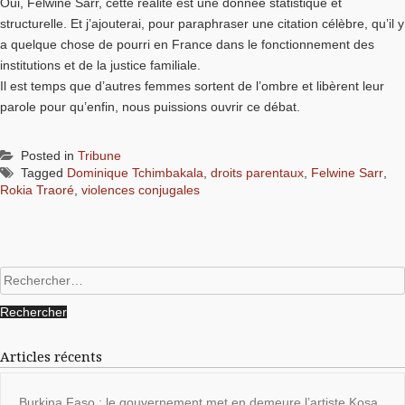
Oui, Felwine Sarr, cette réalité est une donnée statistique et
structurelle. Et j’ajouterai, pour paraphraser une citation célèbre, qu’il y
a quelque chose de pourri en France dans le fonctionnement des
institutions et de la justice familiale.
Il est temps que d’autres femmes sortent de l’ombre et libèrent leur
parole pour qu’enfin, nous puissions ouvrir ce débat.
Posted in
Tribune
Tagged
Dominique Tchimbakala
,
droits parentaux
,
Felwine Sarr
,
Rokia Traoré
,
violences conjugales
Rechercher :
Articles récents
Burkina Faso : le gouvernement met en demeure l’artiste Kosa