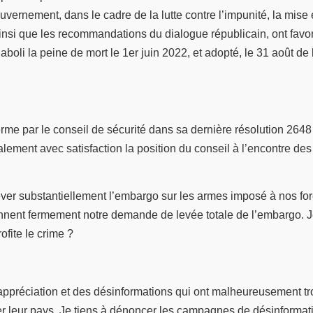
ouvernement, dans le cadre de la lutte contre l’impunité, la mise 
ainsi que les recommandations du dialogue républicain, ont favori
oli la peine de mort le 1er juin 2022, et adopté, le 31 août de l
ferme par le conseil de sécurité dans sa dernière résolution 2648
alement avec satisfaction la position du conseil à l’encontre de
ever substantiellement l’embargo sur les armes imposé à nos force
tiennent fermement notre demande de levée totale de l’embargo.
fite le crime ?
’appréciation et des désinformations qui ont malheureusement tr
per leur pays. Je tiens à dénoncer les campagnes de désinformati