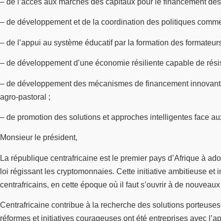
– de l’accès aux marchés des capitaux pour le financement des 
– de développement et de la coordination des politiques commer
– de l’appui au système éducatif par la formation des formateurs
– de développement d’une économie résiliente capable de résiste
– de développement des mécanismes de financement innovants dest
agro-pastoral ;
– de promotion des solutions et approches intelligentes face a
Monsieur le président,
La république centrafricaine est le premier pays d’Afrique à a
loi régissant les cryptomonnaies. Cette initiative ambitieuse e
centrafricains, en cette époque où il faut s’ouvrir à de nouveaux
Centrafricaine contribue à la recherche des solutions porteuse
réformes et initiatives courageuses ont été entreprises avec l’app