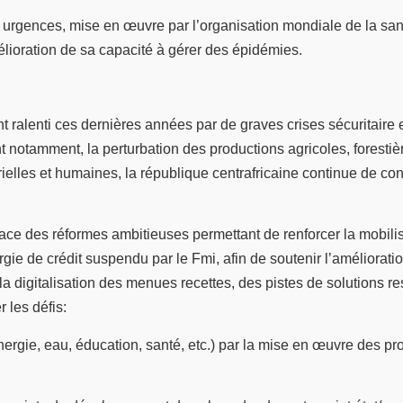
 urgences, mise en œuvre par l’organisation mondiale de la santé.
élioration de sa capacité à gérer des épidémies.
 ralenti ces dernières années par de graves crises sécuritaire et
 notamment, la perturbation des productions agricoles, forestière
érielles et humaines, la république centrafricaine continue de co
ace des réformes ambitieuses permettant de renforcer la mobilis
gie de crédit suspendu par le Fmi, afin de soutenir l’améliorat
la digitalisation des menues recettes, des pistes de solutions 
 les défis:
ergie, eau, éducation, santé, etc.) par la mise en œuvre des pr