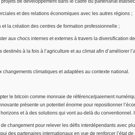
projets de développement dans le cadre du partenariat état/sect
ciales et des relations économiques avec les autres régions ;
 et la création des centres de formation professionnelle ;
r aux chocs internes et externes à travers la diversification de
inés à la fois à l’agriculture et au climat afin d’améliorer l’
ux changements climatiques et adaptées au contexte national.
dopter le bitcoin comme monnaie de référence/paiement numérique
t innovante présente un potentiel énorme pour repositionner l’éc
 horizons et à des solutions qui vont au-delà du conventionnel. I
s de changement pour relever les défis interdépendants avec pl
ui des partenaires internationaux en vue de renforcer l’état de dro