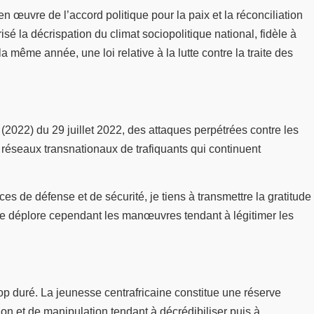
en œuvre de l’accord politique pour la paix et la réconciliation
sé la décrispation du climat sociopolitique national, fidèle à
a même année, une loi relative à la lutte contre la traite des
 (2022) du 29 juillet 2022, des attaques perpétrées contre les
s réseaux transnationaux de trafiquants qui continuent
s de défense et de sécurité, je tiens à transmettre la gratitude
 Je déplore cependant les manœuvres tendant à légitimer les
op duré. La jeunesse centrafricaine constitue une réserve
on et de manipulation tendant à décrédibiliser puis à