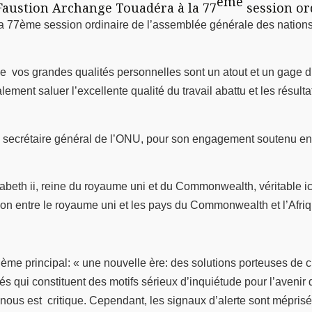
ème
 Faustion Archange Touadéra à la 77
session or
la 77ème session ordinaire de l’assemblée générale des nations u
que vos grandes qualités personnelles sont un atout et un gage 
alement saluer l’excellente qualité du travail abattu et les rés
, secrétaire général de l’ONU, pour son engagement soutenu en fa
eth ii, reine du royaume uni et du Commonwealth, véritable icô
tion entre le royaume uni et les pays du Commonwealth et l’Afriqu
e principal: « une nouvelle ère: des solutions porteuses de ch
gés qui constituent des motifs sérieux d’inquiétude pour l’avenir 
nous est critique. Cependant, les signaux d’alerte sont méprisé