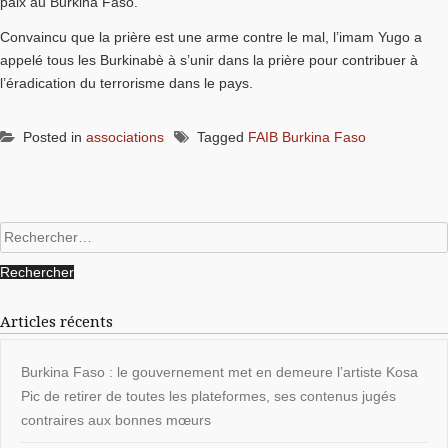
paix au Burkina Faso.
Convaincu que la prière est une arme contre le mal, l’imam Yugo a
appelé tous les Burkinabè à s’unir dans la prière pour contribuer à
l’éradication du terrorisme dans le pays.
Posted in
associations
Tagged
FAIB Burkina Faso
Rechercher :
Articles récents
Burkina Faso : le gouvernement met en demeure l’artiste Kosa
Pic de retirer de toutes les plateformes, ses contenus jugés
contraires aux bonnes mœurs