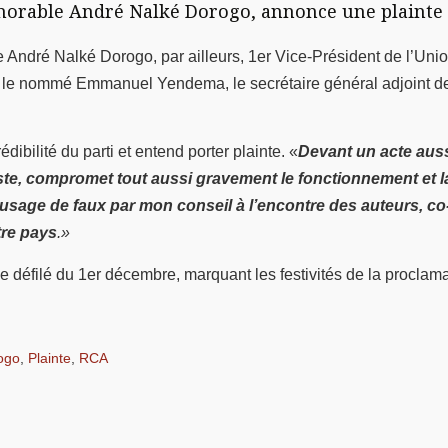
’honorable André Nalké Dorogo, annonce une plaint
André Nalké Dorogo, par ailleurs, 1er Vice-Président de l’Uni
le nommé Emmanuel Yendema, le secrétaire général adjoint de la
bilité du parti et entend porter plainte. «
Devant un acte auss
este, compromet tout aussi gravement le fonctionnement et la
t usage de faux par mon conseil à l’encontre des auteurs, c
tre pays
.»
le défilé du 1er décembre, marquant les festivités de la proclama
ogo
,
Plainte
,
RCA