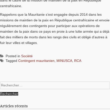
dans le cadre de la mission de maintien de la paix en République
centrafricaine.
Rappelons que la Mauritanie s’est engagée depuis 2014 dans les
missions de maintien de la paix en République centrafricaine et envoie
régulièrement des contingents pour participer aux opérations de
maintien de la paix dans ce pays en proie à une lutte armée qui a déjà
fait des milliers de morts dans les rangs des civils et obligé d’autres à
fuir leur villes et villages.
Posted in
Société
Tagged
Contingent mauritanien
,
MINUSCA
,
RCA
Rechercher :
Articles récents