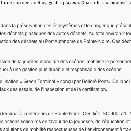
021 une journée « nettoyage des plages ». Quarante-six employés o
s dans la préservation des écosystèmes et le danger que présent
 les déchets plastiques des autres déchets. Au total environ 2 t
estion des déchets au Port Autonome de Pointe-Noire. Ces déche
sion de la journée mondiale des océans, mobilise le personnel 
ibuer à une gestion plus durable et responsable des océans.
llisation « Green Terminal » conçu par Bolloré Ports. Ce labe
ux des essais, de l’inspection et de la certification.
 terminal à conteneurs de Pointe Noire. Certifiée ISO 9001/2015
 actions solidaires en faveur de la jeunesse, de l’éducation e
s solutions de mobilité respectueuses de l’environnement à trav