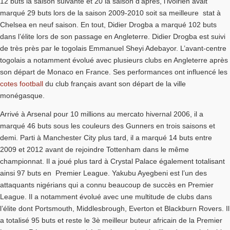
12 buts la saison suivante et 20 la saison d’après, l’ivoirien avait
marqué 29 buts lors de la saison 2009-2010 soit sa meilleure stat à
Chelsea en neuf saison. En tout, Didier Drogba a marqué 102 buts
dans l’élite lors de son passage en Angleterre. Didier Drogba est suivi
de très près par le togolais Emmanuel Sheyi Adebayor. L’avant-centre
togolais a notamment évolué avec plusieurs clubs en Angleterre après
son départ de Monaco en France. Ses performances ont influencé les
cotes football
du club français avant son départ de la ville
monégasque.
Arrivé à Arsenal pour 10 millions au mercato hivernal 2006, il a
marqué 46 buts sous les couleurs des Gunners en trois saisons et
demi. Parti à Manchester City plus tard, il a marqué 14 buts entre
2009 et 2012 avant de rejoindre Tottenham dans le même
championnat. Il a joué plus tard à Crystal Palace également totalisant
ainsi 97 buts en Premier League. Yakubu Ayegbeni est l’un des
attaquants nigérians qui a connu beaucoup de succès en Premier
League. Il a notamment évolué avec une multitude de clubs dans
l’élite dont Portsmouth, Middlesbrough, Everton et Blackburn Rovers. Il
a totalisé 95 buts et reste le 3è meilleur buteur africain de la Premier