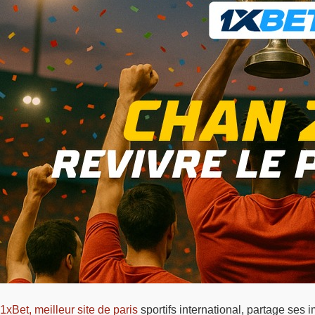
1xBet, meilleur site de paris
sportifs international, partage ses 