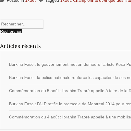
Posted in
1xBet
Tagged
1xBet
,
Championnat d'Afrique des Na
Rechercher :
Articles récents
Burkina Faso : le gouvernement met en demeure l’artiste Kosa Pic
Burkina Faso : la police nationale renforce les capacités de ses
Commémoration du 5 août : Ibrahim Traoré appelle à faire de la Ré
Burkina Faso : l’ALP ratifie le protocole de Montréal 2014 pour ren
Commémoration du 4 août : Ibrahim Traoré appelle à une mobilisat