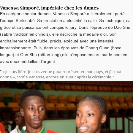
Vanessa Simporé, impériale chez les dames
En catégorie senior dames, Vanessa Simporé a littéralement porté
l’équipe Burkinabè. Sa prestation a électrifié la salle. Sa technique, sa
grâce et sa puissance ont conquis le jury. Dans l’épreuve de Dao Shu
(sabre traditionnel chinois), elle décroche la médaille d’or. Son
enchaînement était fluide, précis, exécuté avec une intensité
impressionnante. Puis, dans les épreuves de Chang Quan (boxe
longue) et Gun Shu (bâton long),elle s’impose encore sur le podium
avec deux médailles d’argent.
« Je suis fière. Je suis venue pour représenter mon pays, et j’ai tout
donné », confie Vanessa, encore en sueur après la cérémonie.