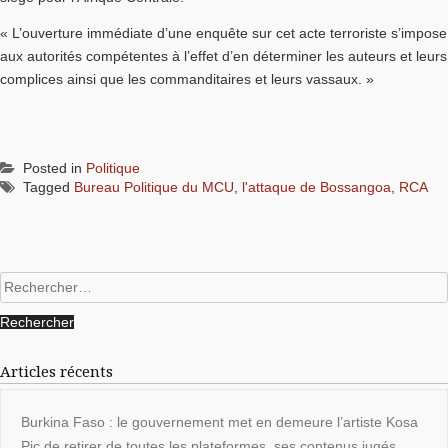
« L’ouverture immédiate d’une enquête sur cet acte terroriste s’impose
aux autorités compétentes à l’effet d’en déterminer les auteurs et leurs
complices ainsi que les commanditaires et leurs vassaux. »
Posted in
Politique
Tagged
Bureau Politique du MCU
,
l'attaque de Bossangoa
,
RCA
Rechercher :
Articles récents
Burkina Faso : le gouvernement met en demeure l’artiste Kosa
Pic de retirer de toutes les plateformes, ses contenus jugés