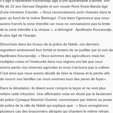
Il s’agit d’Apollinaire Kouranodjo âgé d’une quarantaine d’année, son
fils de 22 ans Gervais Degotto et son cousin Rock Kossi-Banda âgé
d’une trentaine d’année. « Nous reconnaissons avoir chassés dans le
parc au bord de la rivière Bamingui. C’est dans l’ignorance que nous
avions franchi la zone interdite car nous ne connaissions pas la limite
de la zone interdite à la chasse », a témoigné Apollinaire Kouranodjo,
le plus âgé de l’équipe.
Désormais dans les locaux de la police de Ndelé, ces derniers
regrettent amèrement leur forfait et tentent de se justifier par la voix de
Apollinaire Kouranodjo: « Nous sommes des agriculteurs mais les
multiples crises et l’insécurité dans nos régions ont fait que nous
avions perdu nos réserves agricoles et nous n’arrivons pas à cultiver.
C’est ainsi que nous avions décidé de faire la chasse et la pèche afin
de nourrir nos familles car nous sommes tous des pères de foyer».
Dans la désolation, ils disent avoir compris la leçon et ne vont plus
refaire cette infraction. Une affirmation mise en doute par le lieutenant
de police Cyriaque Maximin Guimet, commissaire par intérim au poste
de police de la ville de Ndelé qui explique que : « Nous enregistrons
plusieurs cas des braconniers attrapés qui chantent le même refrain.