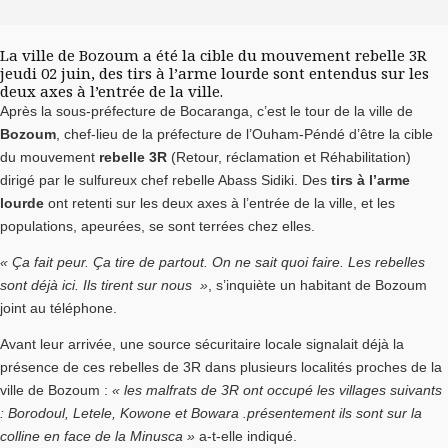
La ville de Bozoum a été la cible du mouvement rebelle 3R
jeudi 02 juin, des tirs à l’arme lourde sont entendus sur les
deux axes à l’entrée de la ville.
Après la sous-préfecture de Bocaranga, c’est le tour de la ville de
Bozoum
, chef-lieu de la préfecture de l’Ouham-Péndé d’être la cible
du mouvement
rebelle 3R
(Retour, réclamation et Réhabilitation)
dirigé par le sulfureux chef rebelle Abass Sidiki. Des
tirs à l’arme
lourde
ont retenti sur les deux axes à l’entrée de la ville, et les
populations, apeurées, se sont terrées chez elles.
« Ça fait peur. Ça tire de partout. On ne sait quoi faire. Les rebelles
sont déjà ici. Ils tirent sur nous »
, s’inquiète un habitant de Bozoum
joint au téléphone.
Avant leur arrivée, une source sécuritaire locale signalait déjà la
présence de ces rebelles de 3R dans plusieurs localités proches de la
ville de Bozoum :
« les malfrats de 3R ont occupé les villages suivants
: Borodoul, Letele, Kowone et Bowara .présentement ils sont sur la
colline en face de la Minusca »
a-t-elle indiqué.