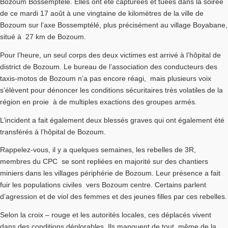
Bozoum Bossemptélé. Elles ont été capturées et tuées dans la soirée
de ce mardi 17 août à une vingtaine de kilomètres de la ville de
Bozoum sur l’axe Bossemptélé, plus précisément au village Boyabane,
situé à 27 km de Bozoum.
Pour l’heure, un seul corps des deux victimes est arrivé à l’hôpital de
district de Bozoum. Le bureau de l’association des conducteurs des
taxis-motos de Bozoum n’a pas encore réagi, mais plusieurs voix
s’élèvent pour dénoncer les conditions sécuritaires très volatiles de la
région en proie à de multiples exactions des groupes armés.
L’incident a fait également deux blessés graves qui ont également été
transférés à l’hôpital de Bozoum.
Rappelez-vous, il y a quelques semaines, les rebelles de 3R,
membres du CPC se sont repliées en majorité sur des chantiers
miniers dans les villages périphérie de Bozoum. Leur présence a fait
fuir les populations civiles vers Bozoum centre. Certains parlent
d’agression et de viol des femmes et des jeunes filles par ces rebelles.
Selon la croix – rouge et les autorités locales, ces déplacés vivent
dans des conditions déplorables. Ils manquent de tout, même de la