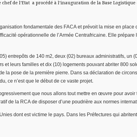
le chef de l’Etat a procédé à l’inauguration de la Base Logistiq
’organisation fondamentale des FACA et prévoit la mise en place 
ficacité opérationnelle de l’Armée Centrafricaine. Elle prépare l
(05) entrepôts de 140 m2, deux (02) bureaux administratifs, un (0
iers et leurs familles et dix (10) logements pouvant abriter 800 
de la pose de la première pierre. Dans sa déclaration de circon
u, ce n’est que le début de ce vaste projet.
progressivement que nous allons tout mettre en œuvre pour avoi
ératif de la RCA de disposer d’une poudrière aux normes interna
Unies dont est victime le pays. Dans les Préfectures qui abritent