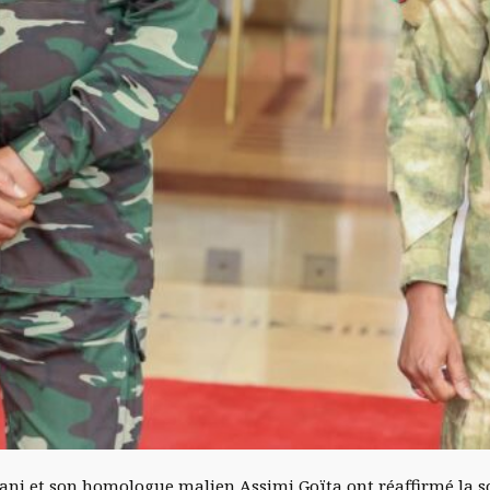
ni et son homologue malien Assimi Goïta ont réaffirmé la sol