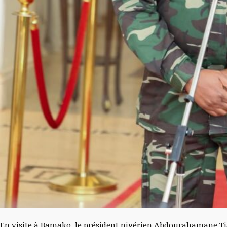
En visite à Bamako, le président nigérien Abdourahamane Tia