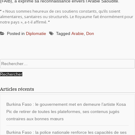
(FAIB), a exprimé sa reconnaissance envers l’Arabie Saoudite.
« Nous sommes heureux de ces soutiens constants, qu’ils soient
alimentaires, sanitaires ou structurels. Le Royaume fait énormément pour
notre pays », a-t-il affirmé.
Posted in
Diplomatie
Tagged
Arabie
,
Don
Rechercher :
Articles récents
Burkina Faso : le gouvernement met en demeure l’artiste Kosa
Pic de retirer de toutes les plateformes, ses contenus jugés
contraires aux bonnes mœurs
Burkina Faso : la police nationale renforce les capacités de ses