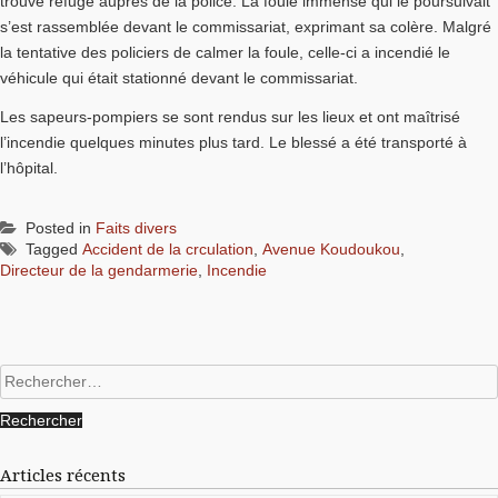
trouvé refuge auprès de la police. La foule immense qui le poursuivait
s’est rassemblée devant le commissariat, exprimant sa colère. Malgré
la tentative des policiers de calmer la foule, celle-ci a incendié le
véhicule qui était stationné devant le commissariat.
Les sapeurs-pompiers se sont rendus sur les lieux et ont maîtrisé
l’incendie quelques minutes plus tard. Le blessé a été transporté à
l’hôpital.
Posted in
Faits divers
Tagged
Accident de la crculation
,
Avenue Koudoukou
,
Directeur de la gendarmerie
,
Incendie
Rechercher :
Articles récents