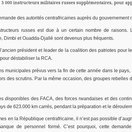
 3 000 instructeurs militaires russes supplémentaires, pour app
 demande des autorités centrafricaines auprès du gouvernement 
nstructeurs russes est due à un certain nombre de raisons.
be, Dimbi et Ouadda-Djallé sont devenus plus fréquents.
 l’ancien président et leader de la coalition des patriotes pou
pour déstabiliser la RCA.
ons municipales prévus vers la fin de cette année dans le pays, 
lors des scrutins. Par la même occasion, des groupes rebelles 
 forces disponibles des FACA, des forces rwandaises et des con
pays de 623.000 km carrés, pendant la préparation et le déroule
rmes en la République centrafricaine, il n’est pas possible d’
 manque de personnel formé. C’est pourquoi, cette demand